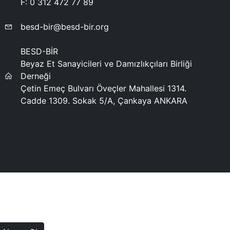
F:
0 312 472 77 89
besd-bir@besd-bir.org
BESD-BİR
Beyaz Et Sanayicileri ve Damızlıkçıları Birliği
Derneği
Çetin Emeç Bulvarı Öveçler Mahallesi 1314.
Cadde 1309. Sokak 5/A, Çankaya ANKARA